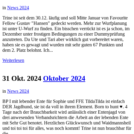
in
News 2024
Trine ist seit dem 30.12. läufig und soll Mitte Januar von Favourite
Fellow Gustav "Hansen" gedeckt werden. Mehr zur Wurfplanung
ist unter U-Wurf zu finden. Ein bisschen verrückt ist es ja schon, im
Dezember unter frostigen Bedingungen zu einer Dummyprüfung
anzutreten. Da Ute und Tari aber wirklich gut vorbereitet waren,
haben sie es gewagt und wurden mit sehr guten 67 Punkten und
dem 2. Platz belohnt. Ich...
Weiterlesen
31 Okt. 2024
Oktober 2024
in
News 2024
BP I mit lebender Ente für Sophie und FFE TildaTilda ist einfach
DER Jagdhund, sie ist da voll in ihrem Element. Born to hunt ♥. 4
Tage nach der Brauchbarkeit wird anlässlich einer Entenjagd von
drei anwesenden Verbandsrichtern die Arbeit an der lebenden Ente
mit Sehr Gut benotet. Herzlichen Glückwunsch und Waidmannsheil
und toi toi toi für alles, was noch kommt! Trine ist nun brauchbar für
die...