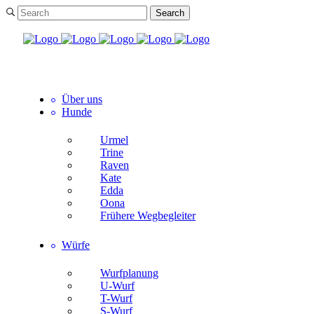
Über uns
Hunde
Urmel
Trine
Raven
Kate
Edda
Oona
Frühere Wegbegleiter
Würfe
Wurfplanung
U-Wurf
T-Wurf
S-Wurf