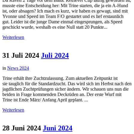
Da Raven 2 Tage vor dem Baltic Retriever Cup läufig geworden ist,
musste eine Entscheidung her: Mit Trine starten, die ja ein A-Hund
ist, oder absagen? Ich mach es kurz, wir haben es gewagt, sind mit
Yvonne und Speed im Team F/O gestartet und es lief erstaunlich
gut. Leider ist die junge Dame einmal eingesprungen, als Speed
geschickt wurde, weshalb es eine Null statt 20 Punkte...
Weiterlesen
31 Juli 2024
Juli 2024
in
News 2024
Trine erhält ihre Zuchtzulassung. Zum aktuellen Zeitpunkt ist
sie tauglich für die Standardzucht. Das wird sich im Herbst nach den
jagdlichen Zuchtprüfungen sicher ändern. Wir schauen uns nun die
beiden in Frage kommenden Deckrüden an. Der erste Wurf mit
Trine ist Ende März/ Anfang April geplant. ...
Weiterlesen
28 Juni 2024
Juni 2024