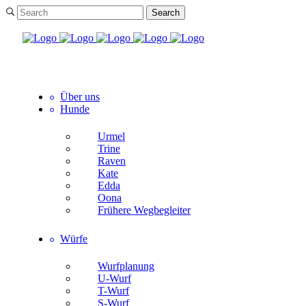
Über uns
Hunde
Urmel
Trine
Raven
Kate
Edda
Oona
Frühere Wegbegleiter
Würfe
Wurfplanung
U-Wurf
T-Wurf
S-Wurf