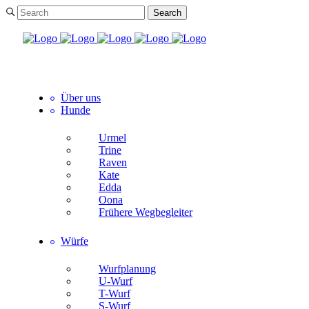
Über uns
Hunde
Urmel
Trine
Raven
Kate
Edda
Oona
Frühere Wegbegleiter
Würfe
Wurfplanung
U-Wurf
T-Wurf
S-Wurf