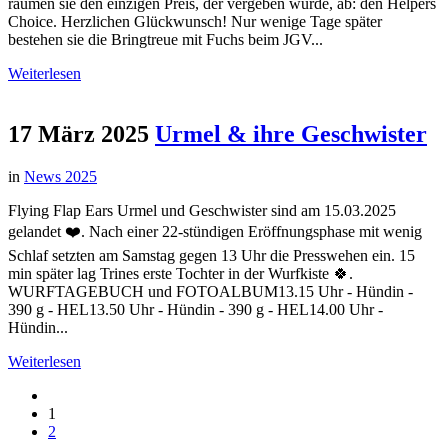
räumen sie den einzigen Preis, der vergeben wurde, ab: den Helpers
Choice. Herzlichen Glückwunsch! Nur wenige Tage später
bestehen sie die Bringtreue mit Fuchs beim JGV...
Weiterlesen
17 März 2025
Urmel & ihre Geschwister
in
News 2025
Flying Flap Ears Urmel und Geschwister sind am 15.03.2025
gelandet ❤️. Nach einer 22-stündigen Eröffnungsphase mit wenig
Schlaf setzten am Samstag gegen 13 Uhr die Presswehen ein. 15
min später lag Trines erste Tochter in der Wurfkiste 🍀.
WURFTAGEBUCH und FOTOALBUM13.15 Uhr - Hündin -
390 g - HEL13.50 Uhr - Hündin - 390 g - HEL14.00 Uhr -
Hündin...
Weiterlesen
1
2