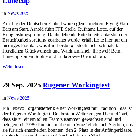
Lünecup
in
News 2025
Am Tag der Deutschen Einheit waren gleich mehrere Flying Flap
Ears am Start. Arnold führt FFE Stella, Rufname Lotte, auf der
Bringleistungsprüfung. Da die lebende Ente bereits anlässlich der
Brauchbarkeitsprüfung gearbeitet wurde, erhält Lotte hier nur ein
niedriges Prädikat, was ihre Leistung jedoch nicht schmälert.
Herzlichen Glückwunsch und Waidmannsheil, ihr zwei! Beim
Lünecup starten Sophie und Tilda sowie Ute und Tari...
Weiterlesen
29 Sep. 2025
Rügener Workingtest
in
News 2025
Ein liebevoll organisierter kleiner Workingtest mit Tradition - das ist
der Rügener Workingtest. Bei bestem Wetter zeigen Ute und Tari,
dass sie zu einem tollen Team zusammen gewachsen sind und
belegen mit 77/80 Punkten und einem Vorzüglich nach Stechen, das
sie für sich entscheiden konnten, den 2. Platz in der Anfängerklasse.
Große Klasse und weiter so! Auch ich bin am Start...