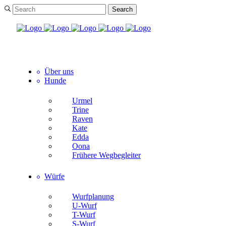
Über uns
Hunde
Urmel
Trine
Raven
Kate
Edda
Oona
Frühere Wegbegleiter
Würfe
Wurfplanung
U-Wurf
T-Wurf
S-Wurf