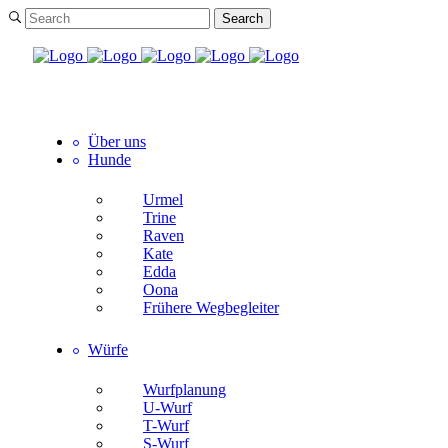
Über uns
Hunde
Urmel
Trine
Raven
Kate
Edda
Oona
Frühere Wegbegleiter
Würfe
Wurfplanung
U-Wurf
T-Wurf
S-Wurf